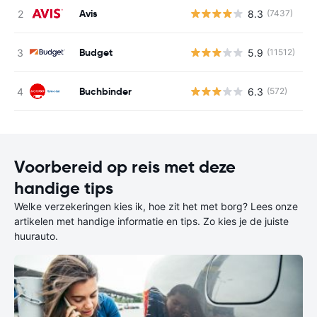
Avis
8.3
(7437)
G
Budget
5.9
(11512)
G
Buchbinder
6.3
(572)
G
Voorbereid op reis met deze
handige tips
Welke verzekeringen kies ik, hoe zit het met borg? Lees onze
artikelen met handige informatie en tips. Zo kies je de juiste
huurauto.