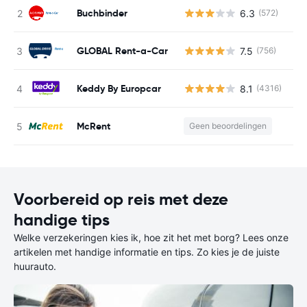
Buchbinder
6.3
(572)
G
GLOBAL Rent-a-Car
7.5
(756)
G
Keddy By Europcar
8.1
(4316)
G
McRent
Geen beoordelingen
G
Voorbereid op reis met deze
handige tips
Welke verzekeringen kies ik, hoe zit het met borg? Lees onze
artikelen met handige informatie en tips. Zo kies je de juiste
huurauto.