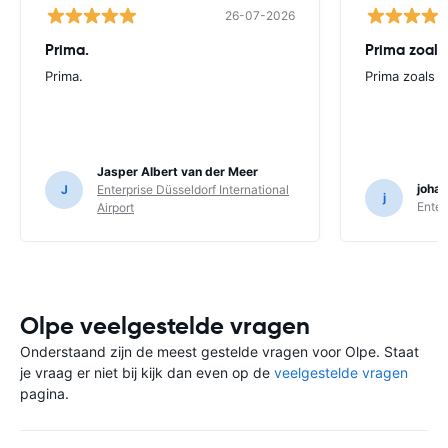
26-07-2026
Prima.
Prima zoals 
Prima.
Prima zoals al
Jasper Albert van der Meer
joha
J
Enterprise Düsseldorf International
j
Enter
Airport
Olpe veelgestelde vragen
Onderstaand zijn de meest gestelde vragen voor Olpe. Staat
je vraag er niet bij kijk dan even op de
veelgestelde vragen
pagina.