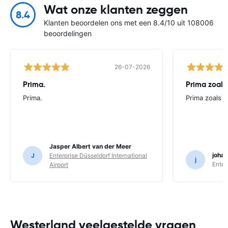
Wat onze klanten zeggen
8.4
Klanten beoordelen ons met een 8.4/10 uit 108006
beoordelingen
26-07-2026
Prima.
Prima zoals 
Prima.
Prima zoals al
Jasper Albert van der Meer
joha
J
Enterprise Düsseldorf International
j
Enter
Airport
Westerland veelgestelde vragen