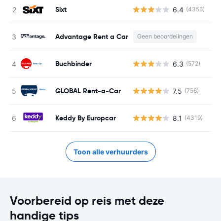
Sixt
6.4
(4356)
G
Advantage Rent a Car
Geen beoordelingen
Buchbinder
6.3
(572)
G
GLOBAL Rent-a-Car
7.5
(756)
G
Keddy By Europcar
8.1
(4319)
G
Toon alle verhuurders
Voorbereid op reis met deze
handige tips