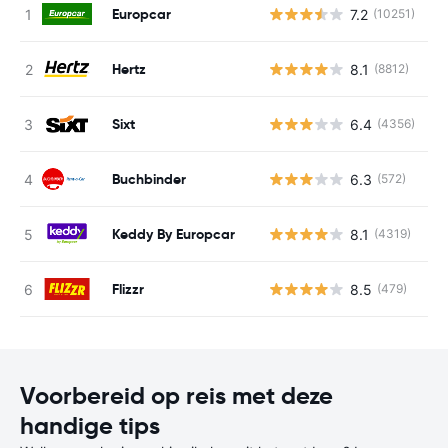
Europcar
7.2
(10251)
G
Hertz
8.1
(8812)
G
Sixt
6.4
(4356)
G
Buchbinder
6.3
(572)
G
Keddy By Europcar
8.1
(4319)
G
Flizzr
8.5
(479)
G
Voorbereid op reis met deze
handige tips