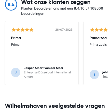
Wat onze klanten zeggen
8.4
Klanten beoordelen ons met een 8.4/10 uit 108006
beoordelingen
26-07-2026
Prima.
Prima zoals 
Prima.
Prima zoals al
Jasper Albert van der Meer
joha
J
Enterprise Düsseldorf International
j
Enter
Airport
Wilhelmshaven veelgestelde vragen