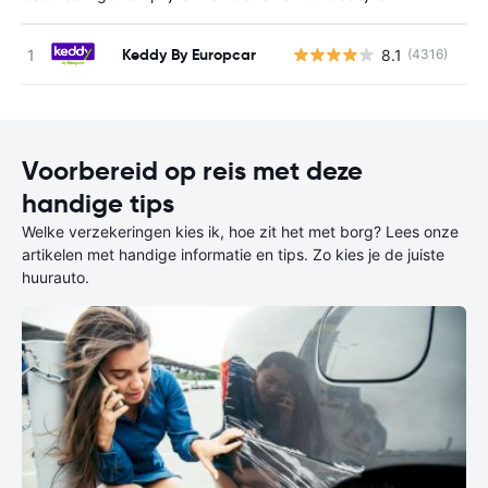
Keddy By Europcar
8.1
(4316)
G
Voorbereid op reis met deze
handige tips
Welke verzekeringen kies ik, hoe zit het met borg? Lees onze
artikelen met handige informatie en tips. Zo kies je de juiste
huurauto.