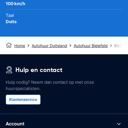
100 km/h
Taal
Duits
Home
Autohuur Duitsland
Autohuur Bielefeld
Bielefe
Hulp en contact
Hulp nodig? Neem dan contact op met onze
huurspecialisten.
Klantenservice
Account