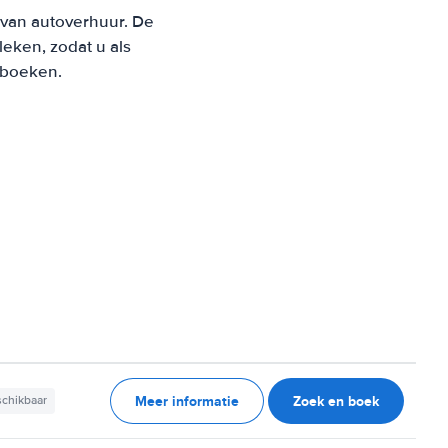
d van autoverhuur. De
eken, zodat u als
t boeken.
Meer informatie
Zoek en boek
schikbaar