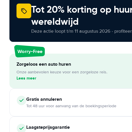
Tot 20% korting op huu
wereldwijd
Deze actie loopt t/m 11 augustus 2026 - profite
Worry-Free
Zorgeloos een auto huren
Onze aanbevolen keuze voor een zorgeloze reis.
Lees meer
Gratis annuleren
Tot 48 uur voor aanvang van de boekingsperiode
Laagsteprijsgarantie