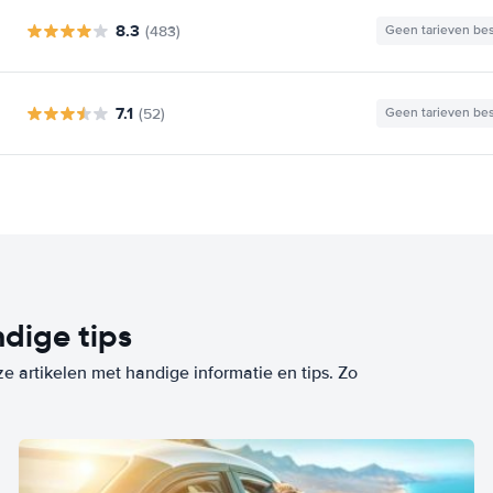
8.3
(483)
Geen tarieven be
7.1
(52)
Geen tarieven be
dige tips
ze artikelen met handige informatie en tips. Zo