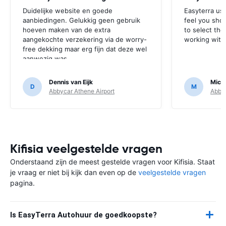
Duidelijke website en goede
Easyterra use
aanbiedingen. Gelukkig geen gebruik
feel you shou
hoeven maken van de extra
to select th
aangekochte verzekering via de worry-
working with
free dekking maar erg fijn dat deze wel
aanwezig was.
Dennis van Eijk
Michi
D
M
Abbycar Athene Airport
Abbyc
Kifisia veelgestelde vragen
Onderstaand zijn de meest gestelde vragen voor Kifisia. Staat
je vraag er niet bij kijk dan even op de
veelgestelde vragen
pagina.
Is EasyTerra Autohuur de goedkoopste?