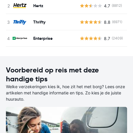
Hertz
4.7
(8812)
G
Thrifty
8.8
(6971)
G
Enterprise
8.7
(2409)
G
Voorbereid op reis met deze
handige tips
Welke verzekeringen kies ik, hoe zit het met borg? Lees onze
artikelen met handige informatie en tips. Zo kies je de juiste
huurauto.