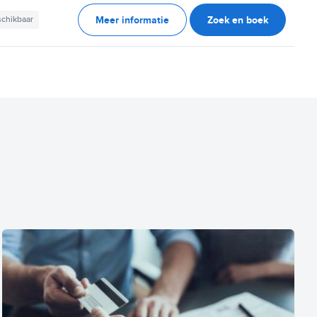
Meer informatie
Zoek en boek
schikbaar