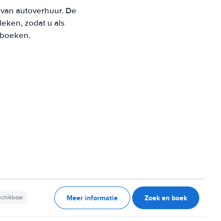
d van autoverhuur. De
eken, zodat u als
t boeken.
Meer informatie
Zoek en boek
schikbaar