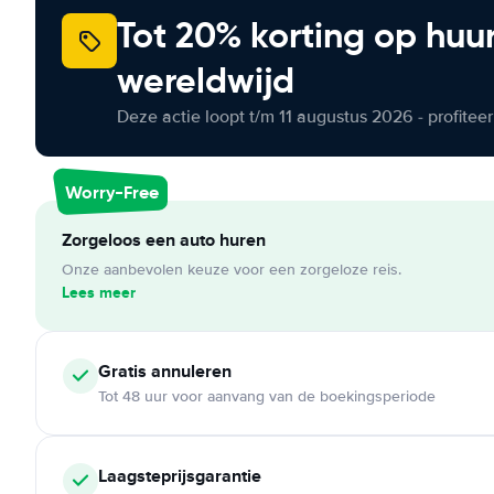
Tot 20% korting op huu
wereldwijd
Deze actie loopt t/m 11 augustus 2026 - profite
Worry-Free
Zorgeloos een auto huren
Onze aanbevolen keuze voor een zorgeloze reis.
Lees meer
Gratis annuleren
Tot 48 uur voor aanvang van de boekingsperiode
Laagsteprijsgarantie