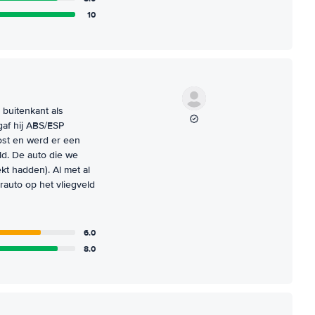
10
 buitenkant als
gaf hij ABS/ESP
ost en werd er een
d. De auto die we
t hadden). Al met al
auto op het vliegveld
6.0
8.0