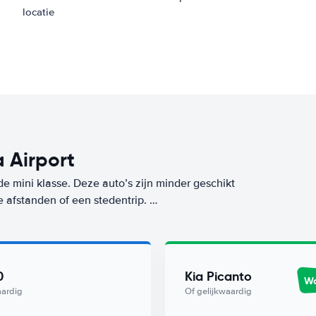
locatie
 Airport
de mini klasse. Deze auto’s zijn minder geschikt
e afstanden of een stedentrip.
aar ook tijdens het gebruik, want deze mini-
e klasse huur je op deze bestemming (Ponta
an voor ons Worry-Free label. De goedkoopste
0
Kia Picanto
Wo
g bij Hertz.
aardig
Of gelijkwaardig