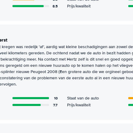
8.5
Prijs/kwaliteit
erst
kregen was redelijk 'af', aardig wat kleine beschadigingen aan zowel de
 veel kilometers gereden. De ochtend nadat we de auto in bezit hadden 
bekrachtiging meer. Na contact met Hertz zelf is dit snel en goed opgel
ons geregeld om een nieuwe huurauto op te komen halen op het vliegvel
-splinter nieuwe Peugeot 2008 (Een grotere auto die we orgineel geboek
constatering van de problemen van de eerste auto al in een nieuwe huur
ervolgen.
10
Staat van de auto
7.7
Prijs/kwaliteit