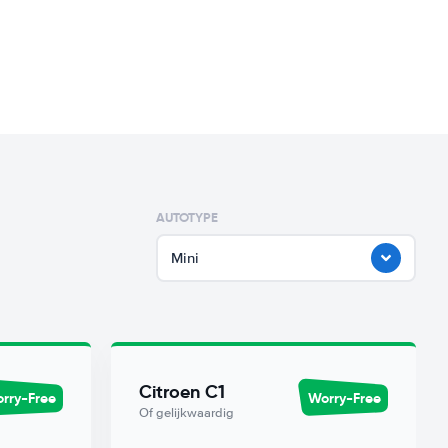
AUTOTYPE
Mini
Citroen C1
rry-Free
Worry-Free
Of gelijkwaardig