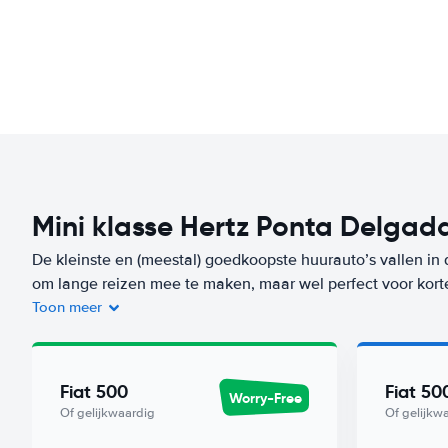
Mini klasse Hertz Ponta Delgada
De kleinste en (meestal) goedkoopste huurauto’s vallen in 
om lange reizen mee te maken, maar wel perfect voor kort
Toon meer
Je bent niet alleen voordelig uit bij de huur van de auto, m
auto’s verbruiken heel weinig brandstof. Een auto uit dez
Delgada Airport) vanaf
per dag. Zorgeloos op reis? Kies d
Fiat 500
Fiat 50
Worry-Free
auto uit deze klasse met Worry-Free label huur je vanaf
/da
Of gelijkwaardig
Of gelijkw