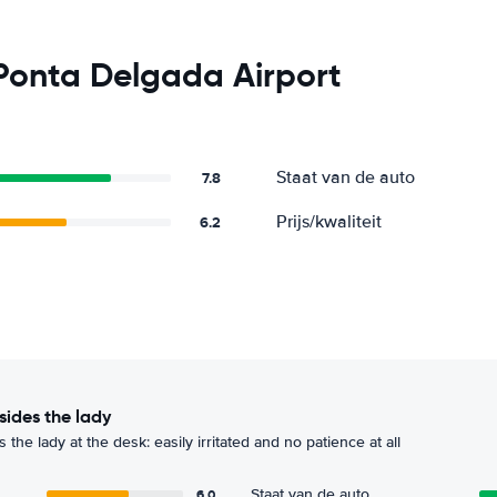
Ponta Delgada Airport
Staat van de auto
7.8
Prijs/kwaliteit
6.2
esides the lady
 the lady at the desk: easily irritated and no patience at all
6.0
Staat van de auto