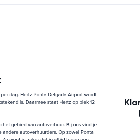
t
per dag. Hertz Ponta Delgada Airport wordt
Kla
stekend is. Daarmee staat Hertz op plek 12
p het gebied van autoverhuur. Bij ons vind je
ele andere autoverhuurders. Op zowel Ponta
 Zo weet je zeker dat je altijd tegen een