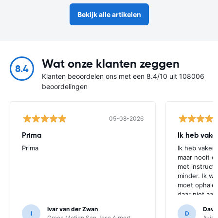
Bekijk alle artikelen
Wat onze klanten zeggen
8.4
Klanten beoordelen ons met een 8.4/10 uit 108006
beoordelingen
05-08-2026
Prima
Ik heb vake
Prima
Ik heb vaker 
maar nooit e
met instructi
minder. Ik w
moet ophalen
daar niet aa
Gewoon de ma
Ivar van der Zwan
Davi
voldoende.
I
D
Green Motion San Jose Airport
Avis 