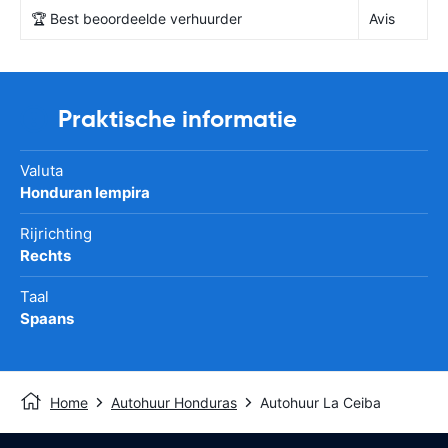
🏆 Best beoordeelde verhuurder
Avis
Praktische informatie
Valuta
Honduran lempira
Rijrichting
Rechts
Taal
Spaans
Home
Autohuur Honduras
Autohuur La Ceiba