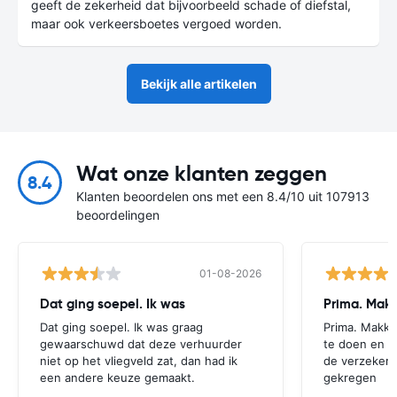
geeft de zekerheid dat bijvoorbeeld schade of diefstal,
maar ook verkeersboetes vergoed worden.
Bekijk alle artikelen
Wat onze klanten zeggen
8.4
Klanten beoordelen ons met een 8.4/10 uit 107913
beoordelingen
01-08-2026
Dat ging soepel. Ik was
Prima. Makk
Dat ging soepel. Ik was graag
Prima. Makke
gewaarschuwd dat deze verhuurder
te doen en z
niet op het vliegveld zat, dan had ik
de verzekeri
een andere keuze gemaakt.
gekregen