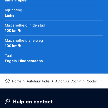
Indian rupee
Rijrichting
Links
Max snelheid in de stad
100 km/h
Max snelheid snelweg
100 km/h
Taal
Engels, Hindoestaans
Home
Autohuur India
Autohuur Cochin
Cochin Intern
Hulp en contact