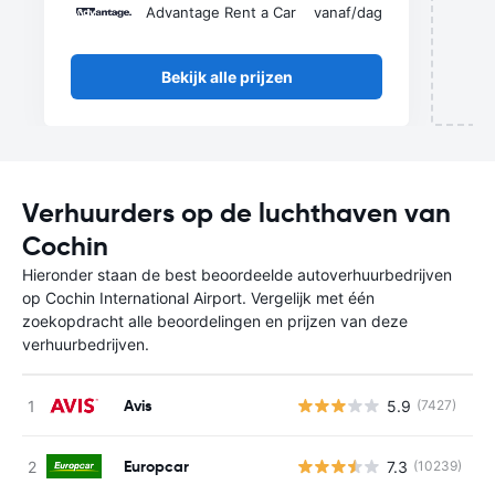
Advantage Rent a Car
vanaf
/dag
Bekijk alle prijzen
Verhuurders op de luchthaven van
Cochin
Hieronder staan de best beoordeelde autoverhuurbedrijven
op Cochin International Airport. Vergelijk met één
zoekopdracht alle beoordelingen en prijzen van deze
verhuurbedrijven.
Avis
5.9
(7427)
G
Europcar
7.3
(10239)
G