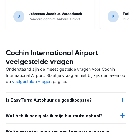
Johannes Jacobus Verasdonck
Fatih
J
F
Pandora car hire Ankara Airport
Budge
Cochin International Airport
veelgestelde vragen
Onderstaand zijn de meest gestelde vragen voor Cochin
International Airport. Staat je vraag er niet bij kijk dan even op
de
veelgestelde vragen
pagina.
Is EasyTerra Autohuur de goedkoopste?
Wat heb ik nodig als ik mijn huurauto ophaal?
Welke verzekeringen zijn van toepassing op mijn