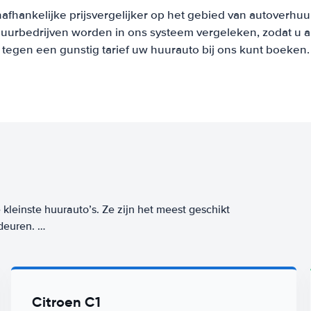
afhankelijke prijsvergelijker op het gebied van autoverhuu
urbedrijven worden in ons systeem vergeleken, zodat u al
tegen een gunstig tarief uw huurauto bij ons kunt boeken.
kleinste huurauto’s. Ze zijn het meest geschikt
 deuren.
t op de kleinste parkeerplekjes! Deze auto’s
in brandstof- of energieverbruik. Een auto uit
af
per dag. Zorgeloos op reis? Kies dan voor ons
Citroen C1
 Worry-Free label huur je vanaf
/dag bij