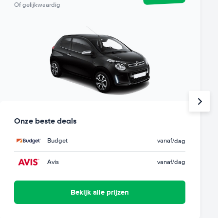
Of gelijkwaardig
Onze beste deals
Budget
vanaf
/dag
Avis
vanaf
/dag
Bekijk alle prijzen