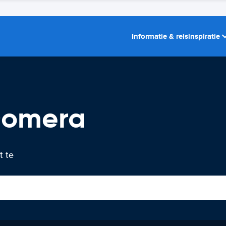
Informatie & reisinspiratie
Gomera
t te