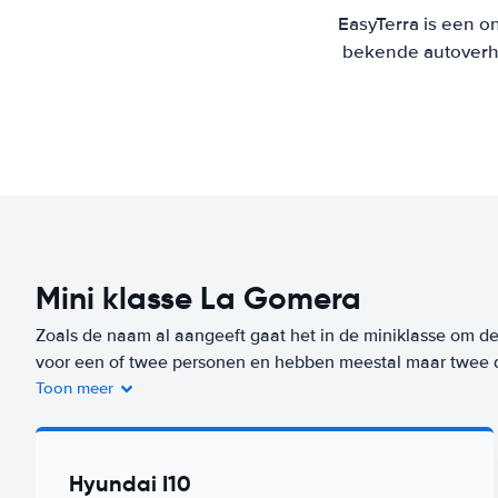
EasyTerra is een on
bekende autoverhu
Mini klasse La Gomera
Zoals de naam al aangeeft gaat het in de miniklasse om de 
voor een of twee personen en hebben meestal maar twee
Toon meer
De bagageruimte is beperkt, maar deze auto kun je wel kwij
zijn niet alleen goedkoop om te huren, maar ook erg zuinig 
deze klasse huur je op deze bestemming (La Gomera) van
Hyundai I10
Worry-Free label. De goedkoopste auto uit deze klasse met