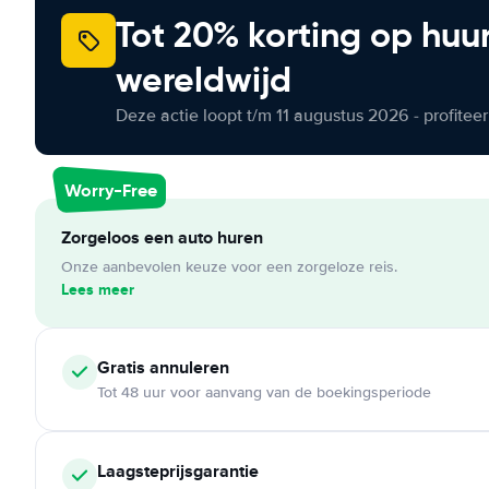
Tot 20% korting op huu
wereldwijd
Deze actie loopt t/m 11 augustus 2026 - profite
Worry-Free
Zorgeloos een auto huren
Onze aanbevolen keuze voor een zorgeloze reis.
Lees meer
Gratis annuleren
Tot 48 uur voor aanvang van de boekingsperiode
Laagsteprijsgarantie