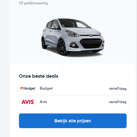
Of gelijkwaardig
Budget.
Onze beste deals
Budget
vanaf
/dag
Avis
vanaf
/dag
Bekijk alle prijzen