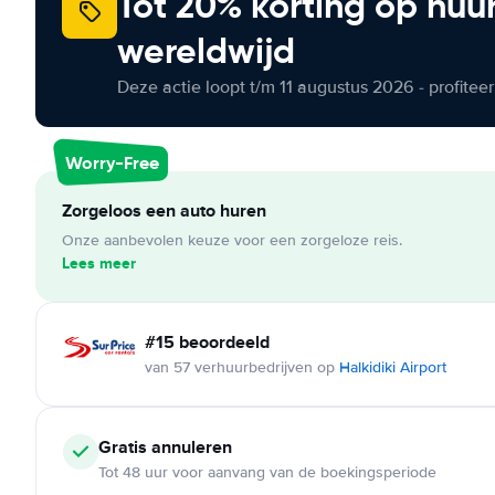
Tot 20% korting op huu
wereldwijd
Deze actie loopt t/m 11 augustus 2026 - profite
Worry-Free
Zorgeloos een auto huren
Onze aanbevolen keuze voor een zorgeloze reis.
Lees meer
#15 beoordeeld
van 57 verhuurbedrijven op
Halkidiki Airport
Gratis annuleren
Tot 48 uur voor aanvang van de boekingsperiode