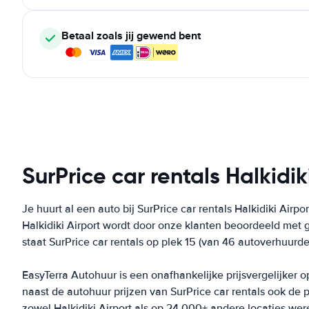
Betaal zoals jij gewend bent
SurPrice car rentals Halkidik
Je huurt al een auto bij SurPrice car rentals Halkidiki Airpo
Halkidiki Airport wordt door onze klanten beoordeeld met 
staat SurPrice car rentals op plek 15 (van 46 autoverhuurder
EasyTerra Autohuur is een onafhankelijke prijsvergelijker o
naast de autohuur prijzen van SurPrice car rentals ook de 
zowel Halkidiki Airport als op 24.000+ andere locaties were