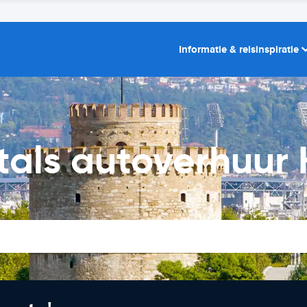
Informatie & reisinspiratie
tals autoverhuur H