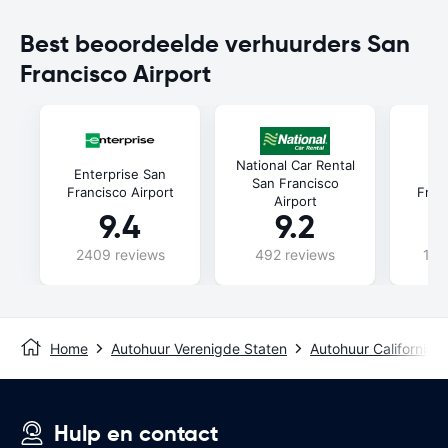
Best beoordeelde verhuurders San
Francisco Airport
National Car Rental
Enterprise San
A
San Francisco
Francisco Airport
Franc
Airport
9.4
9.2
2409 reviews
492 reviews
107
Home
Autohuur Verenigde Staten
Autohuur Californië
Hulp en contact