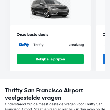
Onze beste deals
Onz
Thrifty
vanaf
/dag
Bekijk alle prijzen
Thrifty San Francisco Airport
veelgestelde vragen
Onderstaand zijn de meest gestelde vragen voor Thrifty San
Francisco Airport. Staat je vraag er niet bij kijk dan even op de