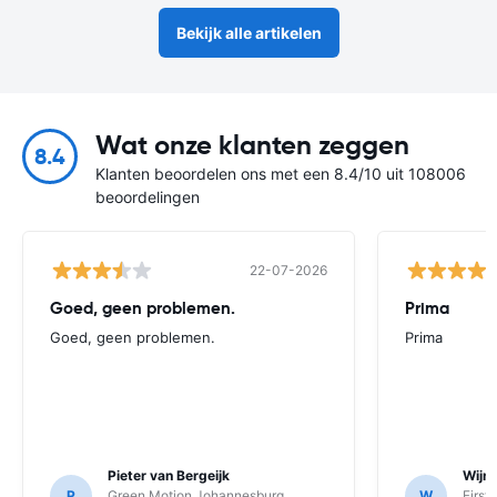
Bekijk alle artikelen
Wat onze klanten zeggen
8.4
Klanten beoordelen ons met een 8.4/10 uit 108006
beoordelingen
22-07-2026
Goed, geen problemen.
Prima
Goed, geen problemen.
Prima
Pieter van Bergeijk
Wijnt
P
Green Motion Johannesburg
W
First