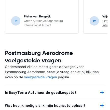
Pieter van Bergeijk
Wijnt
P
Green Motion Johannesburg
W
First
International Airport
Inter
Postmasburg Aerodrome
veelgestelde vragen
Onderstaand zijn de meest gestelde vragen voor
Postmasburg Aerodrome. Staat je vraag er niet bij kijk dan
even op de
veelgestelde vragen
pagina.
Is EasyTerra Autohuur de goedkoopste?
Wat heb ik nodig als ik mijn huurauto ophaal?