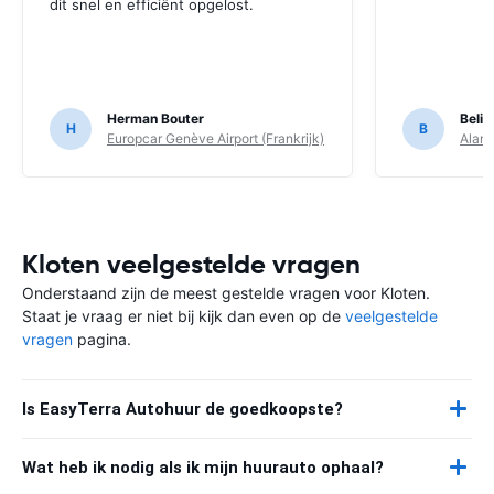
dit snel en efficiënt opgelost.
Herman Bouter
Belin
H
B
Europcar Genève Airport (Frankrijk)
Alamo
Kloten veelgestelde vragen
Onderstaand zijn de meest gestelde vragen voor Kloten.
Staat je vraag er niet bij kijk dan even op de
veelgestelde
vragen
pagina.
Is EasyTerra Autohuur de goedkoopste?
Wat heb ik nodig als ik mijn huurauto ophaal?