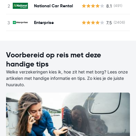
National Car Rental
8.1
(491)
G
Enterprise
7.5
(2406)
G
Voorbereid op reis met deze
handige tips
Welke verzekeringen kies ik, hoe zit het met borg? Lees onze
artikelen met handige informatie en tips. Zo kies je de juiste
huurauto.