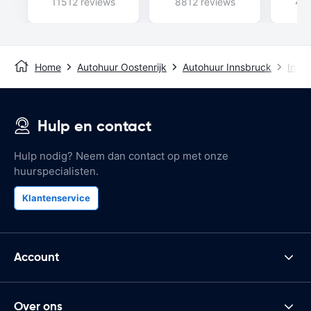
11512 reviews
8812 reviews
435
Home
Autohuur Oostenrijk
Autohuur Innsbruck
Innsb
Hulp en contact
Hulp nodig? Neem dan contact op met onze
huurspecialisten.
Klantenservice
Account
Over ons