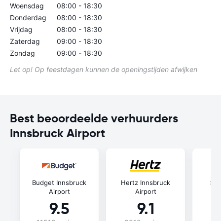
Woensdag
08:00 - 18:30
Donderdag
08:00 - 18:30
Vrijdag
08:00 - 18:30
Zaterdag
09:00 - 18:30
Zondag
09:00 - 18:30
Let op! Op feestdagen kunnen de openingstijden afwijken
Best beoordeelde verhuurders
Innsbruck Airport
Budget Innsbruck
Hertz Innsbruck
Six
Airport
Airport
9.5
9.1