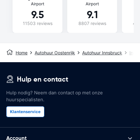
Airport
Airport
9.5
9.1
11503 reviews
8807 reviews
435
Home
Autohuur Oostenrijk
Autohuur Innsbruck
Innsb
Hulp en contact
Hulp nodig? Neem dan contact op met onze
huurspecialisten.
Klantenservice
Account