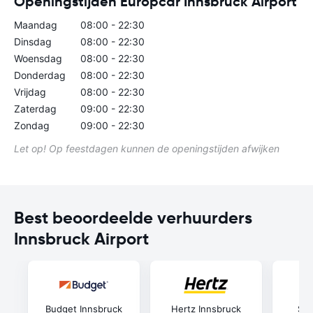
Openingstijden Europcar Innsbruck Airport
Maandag
08:00 - 22:30
Dinsdag
08:00 - 22:30
Woensdag
08:00 - 22:30
Donderdag
08:00 - 22:30
Vrijdag
08:00 - 22:30
Zaterdag
09:00 - 22:30
Zondag
09:00 - 22:30
Let op! Op feestdagen kunnen de openingstijden afwijken
Best beoordeelde verhuurders
Innsbruck Airport
Budget Innsbruck
Hertz Innsbruck
Six