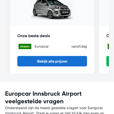
Onze beste deals
Onz
Europcar
vanaf
/dag
Bekijk alle prijzen
Europcar Innsbruck Airport
veelgestelde vragen
Onderstaand zijn de meest gestelde vragen voor Europcar
Innsbruck Airport. Staat je vraag er niet bij kijk dan even op