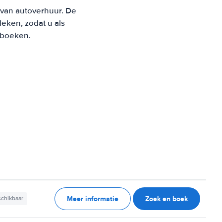
 van autoverhuur. De
eken, zodat u als
t boeken.
Meer informatie
Zoek en boek
schikbaar