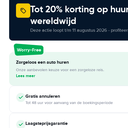
Tot 20% korting op huu
wereldwijd
Deze actie loopt t/m 11 augustus 2026 - profite
Worry-Free
Zorgeloos een auto huren
Onze aanbevolen keuze voor een zorgeloze reis.
Lees meer
Gratis annuleren
Tot 48 uur voor aanvang van de boekingsperiode
Laagsteprijsgarantie