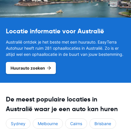
Locatie informatie voor Australië
Australië ontdek je het beste met een huurauto. EasyTerra
Autohuur heeft ruim 281 ophaallocaties in Australië. Zo is er
altijd wel een ophaallocatie in de buurt van jouw bestemming.
Huurauto zoeken
De meest populaire locaties in
Australië waar je een auto kan huren
Sydney
Melbourne
Cairns
Brisbane