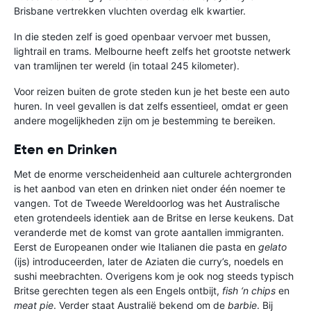
Brisbane vertrekken vluchten overdag elk kwartier.
In die steden zelf is goed openbaar vervoer met bussen,
lightrail en trams. Melbourne heeft zelfs het grootste netwerk
van tramlijnen ter wereld (in totaal 245 kilometer).
Voor reizen buiten de grote steden kun je het beste een auto
huren. In veel gevallen is dat zelfs essentieel, omdat er geen
andere mogelijkheden zijn om je bestemming te bereiken.
Eten en Drinken
Met de enorme verscheidenheid aan culturele achtergronden
is het aanbod van eten en drinken niet onder één noemer te
vangen. Tot de Tweede Wereldoorlog was het Australische
eten grotendeels identiek aan de Britse en Ierse keukens. Dat
veranderde met de komst van grote aantallen immigranten.
Eerst de Europeanen onder wie Italianen die pasta en
gelato
(ijs) introduceerden, later de Aziaten die curry’s, noedels en
sushi meebrachten. Overigens kom je ook nog steeds typisch
Britse gerechten tegen als een Engels ontbijt,
fish ‘n chips
en
meat pie
. Verder staat Australië bekend om de
barbie
. Bij