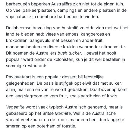
barbecueën beperken Australiërs zich niet tot de eigen tuin.
Op veel parkeerplaatsen, campings en andere plaatsen in de
vrije natuur zijn openbare barbecues te vinden.
De inheemse bevolking van Australië voedde zich met wat het
land te bieden had: vlees van emoes, kangoeroes en
krokodillen, aangevuld met bessen en ander fruit,
macadamianoten en diverse kruiden waaronder citroenmirte.
Dit noemen de Australiërs
bush tucker
. Hoewel het nooit
populair werd onder de kolonisten, kun je dit wel bestellen in
sommige restaurants.
Pavlovataart is een populair dessert bij feestelijke
gelegenheden. De basis is stijfgeklopt eiwit dat met suiker,
azijn, maizena en vanille wordt gebakken. Daarbovenop komt
een laag slagroom en vers fruit, zoals aardbeien of kiwi’s.
Vegemite
wordt vaak typisch Australisch genoemd, maar is
gebaseerd op het Britse
Marmite
. Wel is de Australische
variant veel zouter en de truc is maar een heel dun laagje te
smeren op een boterham of toastje.