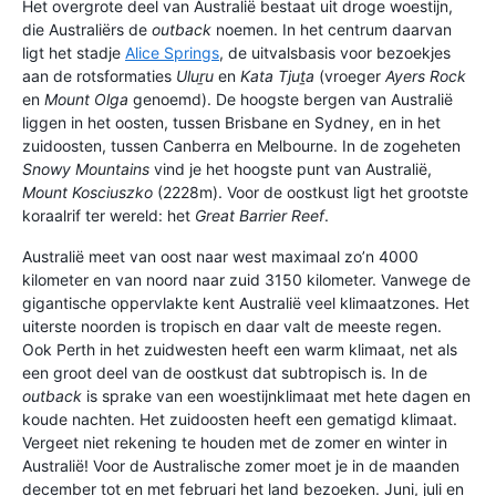
Het overgrote deel van Australië bestaat uit droge woestijn,
die Australiërs de
outback
noemen. In het centrum daarvan
ligt het stadje
Alice Springs
, de uitvalsbasis voor bezoekjes
aan de rotsformaties
Uluṟu
en
Kata Tjuṯa
(vroeger
Ayers Rock
en
Mount Olga
genoemd). De hoogste bergen van Australië
liggen in het oosten, tussen Brisbane en Sydney, en in het
zuidoosten, tussen Canberra en Melbourne. In de zogeheten
Snowy Mountains
vind je het hoogste punt van Australië,
Mount Kosciuszko
(2228m). Voor de oostkust ligt het grootste
koraalrif ter wereld: het
Great Barrier Reef
.
Australië meet van oost naar west maximaal zo’n 4000
kilometer en van noord naar zuid 3150 kilometer. Vanwege de
gigantische oppervlakte kent Australië veel klimaatzones. Het
uiterste noorden is tropisch en daar valt de meeste regen.
Ook Perth in het zuidwesten heeft een warm klimaat, net als
een groot deel van de oostkust dat subtropisch is. In de
outback
is sprake van een woestijnklimaat met hete dagen en
koude nachten. Het zuidoosten heeft een gematigd klimaat.
Vergeet niet rekening te houden met de zomer en winter in
Australië! Voor de Australische zomer moet je in de maanden
december tot en met februari het land bezoeken. Juni, juli en