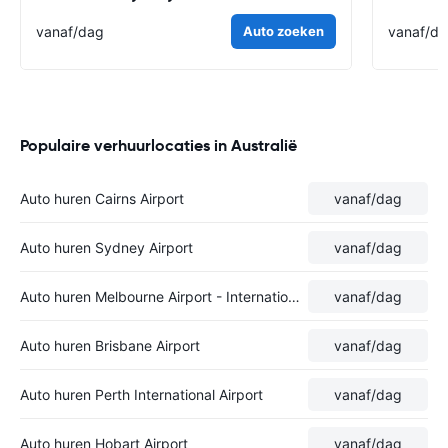
vanaf
/dag
Auto zoeken
vanaf
/d
Populaire verhuurlocaties in Australië
Auto huren Cairns Airport
vanaf
/dag
Auto huren Sydney Airport
vanaf
/dag
Auto huren Melbourne Airport - International Terminal
vanaf
/dag
Auto huren Brisbane Airport
vanaf
/dag
Auto huren Perth International Airport
vanaf
/dag
Auto huren Hobart Airport
vanaf
/dag