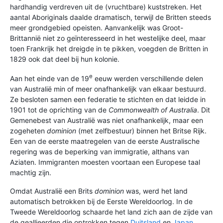
hardhandig verdreven uit de (vruchtbare) kuststreken. Het
aantal Aboriginals daalde dramatisch, terwijl de Britten steeds
meer grondgebied opeisten. Aanvankelijk was Groot-
Brittannië niet zo geïnteresseerd in het westelijke deel, maar
toen Frankrijk het dreigde in te pikken, voegden de Britten in
1829 ook dat deel bij hun kolonie.
e
Aan het einde van de 19
eeuw werden verschillende delen
van Australië min of meer onafhankelijk van elkaar bestuurd.
Ze besloten samen een federatie te stichten en dat leidde in
1901 tot de oprichting van de
Commonwealth of Australia
. Dit
Gemenebest van Australië was niet onafhankelijk, maar een
zogeheten
dominion
(met zelfbestuur) binnen het Britse Rijk.
Een van de eerste maatregelen van de eerste Australische
regering was de beperking van immigratie, althans van
Aziaten. Immigranten moesten voortaan een Europese taal
machtig zijn.
Omdat Australië een Brits
dominion
was, werd het land
automatisch betrokken bij de Eerste Wereldoorlog. In de
Tweede Wereldoorlog schaarde het land zich aan de zijde van
de geallieerden die optrokken tegen
Duitsland
en
Japan
.