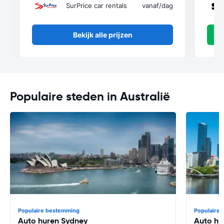
SurPrice car rentals
vanaf
/dag
Bekijk alle prijzen
Populaire steden in Australië
Populaire bestemming
Populaire
Auto huren Sydney
Auto hu