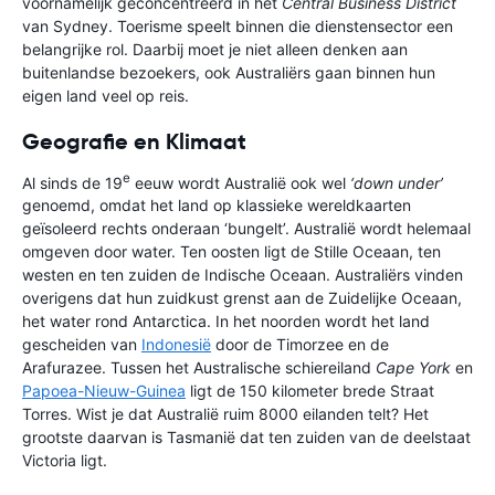
voornamelijk geconcentreerd in het
Central Business District
van Sydney. Toerisme speelt binnen die dienstensector een
belangrijke rol. Daarbij moet je niet alleen denken aan
buitenlandse bezoekers, ook Australiërs gaan binnen hun
eigen land veel op reis.
Geografie en Klimaat
e
Al sinds de 19
eeuw wordt Australië ook wel
‘down under’
genoemd, omdat het land op klassieke wereldkaarten
geïsoleerd rechts onderaan ‘bungelt’. Australië wordt helemaal
omgeven door water. Ten oosten ligt de Stille Oceaan, ten
westen en ten zuiden de Indische Oceaan. Australiërs vinden
overigens dat hun zuidkust grenst aan de Zuidelijke Oceaan,
het water rond Antarctica. In het noorden wordt het land
gescheiden van
Indonesië
door de Timorzee en de
Arafurazee. Tussen het Australische schiereiland
Cape York
en
Papoea-Nieuw-Guinea
ligt de 150 kilometer brede Straat
Torres. Wist je dat Australië ruim 8000 eilanden telt? Het
grootste daarvan is Tasmanië dat ten zuiden van de deelstaat
Victoria ligt.