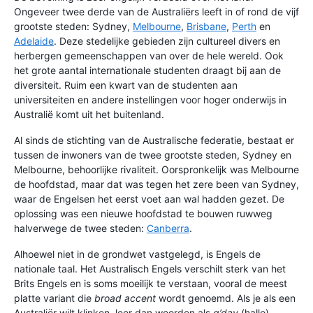
Ongeveer twee derde van de Australiërs leeft in of rond de vijf
grootste steden: Sydney,
Melbourne
,
Brisbane
,
Perth
en
Adelaide
. Deze stedelijke gebieden zijn cultureel divers en
herbergen gemeenschappen van over de hele wereld. Ook
het grote aantal internationale studenten draagt bij aan de
diversiteit. Ruim een kwart van de studenten aan
universiteiten en andere instellingen voor hoger onderwijs in
Australië komt uit het buitenland.
Al sinds de stichting van de Australische federatie, bestaat er
tussen de inwoners van de twee grootste steden, Sydney en
Melbourne, behoorlijke rivaliteit. Oorspronkelijk was Melbourne
de hoofdstad, maar dat was tegen het zere been van Sydney,
waar de Engelsen het eerst voet aan wal hadden gezet. De
oplossing was een nieuwe hoofdstad te bouwen ruwweg
halverwege de twee steden:
Canberra
.
Alhoewel niet in de grondwet vastgelegd, is Engels de
nationale taal. Het Australisch Engels verschilt sterk van het
Brits Engels en is soms moeilijk te verstaan, vooral de meest
platte variant die
broad accent
wordt genoemd. Als je als een
Australiër wilt klinken, leer dan woorden als
g’day
(hallo),