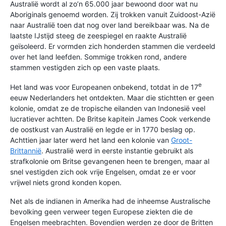
Australië wordt al zo’n 65.000 jaar bewoond door wat nu
Aboriginals genoemd worden. Zij trokken vanuit Zuidoost-Azië
naar Australië toen dat nog over land bereikbaar was. Na de
laatste IJstijd steeg de zeespiegel en raakte Australië
geïsoleerd. Er vormden zich honderden stammen die verdeeld
over het land leefden. Sommige trokken rond, andere
stammen vestigden zich op een vaste plaats.
e
Het land was voor Europeanen onbekend, totdat in de 17
eeuw Nederlanders het ontdekten. Maar die stichtten er geen
kolonie, omdat ze de tropische eilanden van Indonesië veel
lucratiever achtten. De Britse kapitein James Cook verkende
de oostkust van Australië en legde er in 1770 beslag op.
Achttien jaar later werd het land een kolonie van
Groot-
Brittannië
. Australië werd in eerste instantie gebruikt als
strafkolonie om Britse gevangenen heen te brengen, maar al
snel vestigden zich ook vrije Engelsen, omdat ze er voor
vrijwel niets grond konden kopen.
Net als de indianen in Amerika had de inheemse Australische
bevolking geen verweer tegen Europese ziekten die de
Engelsen meebrachten. Bovendien werden ze door de Britten