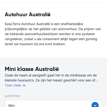
Autohuur Australië
EasyTerra Autohuur Australië is een onafhankelijke
prijsvergelijker op het gebied van autoverhuur. De prijzen van
de bekende autoverhuurbedrijven worden in ons systeem
vergeleken, zodat u als consument altijd tegen een gunstig
tarief uw huurauto bij ons kunt boeken.
Mini klasse Australië
Zoals de naam al aangeeft gaat het in de miniklasse om de
kleinste huurauto’s. Ze zijn het meest geschikt voor een of
twee personen en hebben meestal maar twee deuren.
Toon meer
De bagageruimte is beperkt, maar deze auto kun je wel kwijt
AUTOTYPE
op de kleinste parkeerplekjes! Deze auto’s zijn niet alleen
goedkoop om te huren, maar ook erg zuinig in brandstof- of
Mini