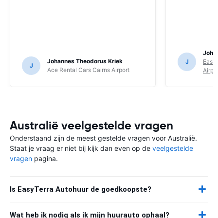
Joha
Johannes Theodorus Kriek
J
East 
J
Ace Rental Cars Cairns Airport
Airpo
Australië veelgestelde vragen
Onderstaand zijn de meest gestelde vragen voor Australië.
Staat je vraag er niet bij kijk dan even op de
veelgestelde
vragen
pagina.
Is EasyTerra Autohuur de goedkoopste?
Wat heb ik nodig als ik mijn huurauto ophaal?