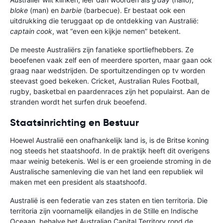
bloke
(man) en
barbie
(barbecue). Er bestaat ook een
uitdrukking die teruggaat op de ontdekking van Australië:
captain cook
, wat “even een kijkje nemen” betekent.
De meeste Australiërs zijn fanatieke sportliefhebbers. Ze
beoefenen vaak zelf een of meerdere sporten, maar gaan ook
graag naar wedstrijden. De sportuitzendingen op tv worden
steevast goed bekeken. Cricket, Australian Rules Football,
rugby, basketbal en paardenraces zijn het populairst. Aan de
stranden wordt het surfen druk beoefend.
Staatsinrichting en Bestuur
Hoewel Australië een onafhankelijk land is, is de Britse koning
nog steeds het staatshoofd. In de praktijk heeft dit overigens
maar weinig betekenis. Wel is er een groeiende stroming in de
Australische samenleving die van het land een republiek wil
maken met een president als staatshoofd.
Australië is een federatie van zes staten en tien territoria. Die
territoria zijn voornamelijk eilandjes in de Stille en Indische
Oceaan, behalve het Australian Capital Territory rond de