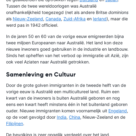
Tussen de twee wereldoorlogen was Australië
onafhankelijkheid toegezegd (net als andere Britse
dominions
als
Nieuw-Zeeland
,
Canada
,
Zuid-Afrika
en
Ierland
), maar die
werd pas in 1942 officieel.
In de jaren 50 en 60 van de vorige eeuw emigreerden bijna
twee miljoen Europeanen naar Australië. Het land kon deze
nieuwe inwoners goed gebruiken in de industrie en landbouw.
Sinds het opheffen van het verbod op immigratie uit Azië, zijn
ook veel Aziaten naar Australië getrokken.
Samenleving en Cultuur
Door de grote golven immigranten in de tweede helft van de
vorige eeuw is Australië een multicultureel land. Ruim een
kwart van de inwoners is buiten Australië geboren en nog
eens een kwart heeft minstens één in het buitenland geboren
ouder. Nieuwe immigranten komen voornamelijk uit
Engeland
,
op de voet gevolgd door
India
,
China
, Nieuw-Zeeland en de
Filipijnen
.
De bevolking is zeer ongelijk verdeeld over het land.