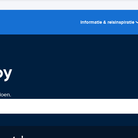
Informatie & reisinspiratie
by
doen.