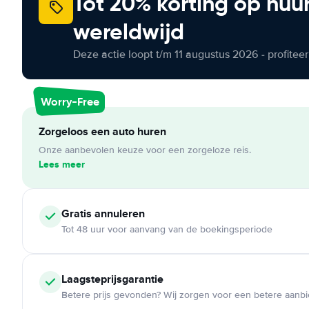
Tot 20% korting op huu
wereldwijd
Deze actie loopt t/m 11 augustus 2026 - profite
Worry-Free
Zorgeloos een auto huren
Onze aanbevolen keuze voor een zorgeloze reis.
Lees meer
Gratis annuleren
Tot 48 uur voor aanvang van de boekingsperiode
Laagsteprijsgarantie
Betere prijs gevonden? Wij zorgen voor een betere aanb