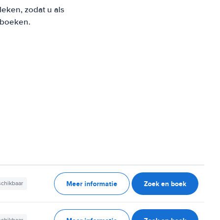
eken, zodat u als
t boeken.
Meer informatie
Zoek en boek
schikbaar