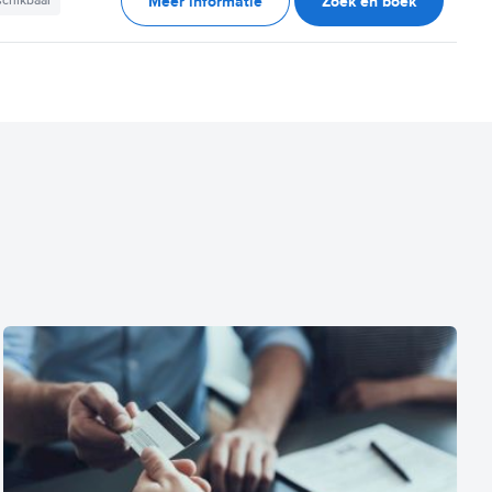
Meer informatie
Zoek en boek
schikbaar