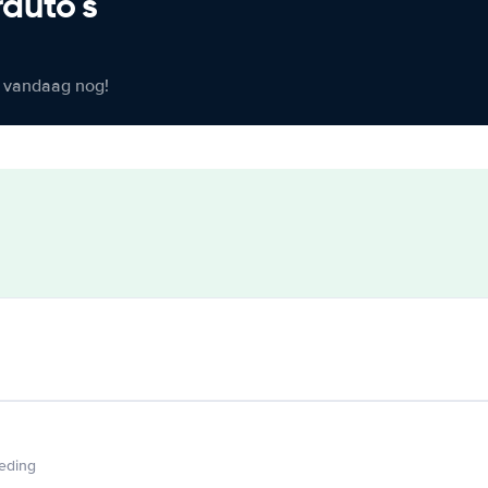
rauto's
er vandaag nog!
ieding