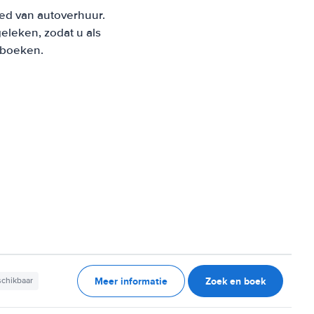
ied van autoverhuur.
leken, zodat u als
t boeken.
Meer informatie
Zoek en boek
schikbaar