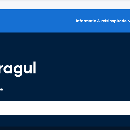
Informatie & reisinspiratie
ragul
te