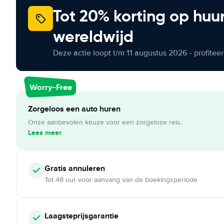
Tot 20% korting op huu
wereldwijd
Deze actie loopt t/m 11 augustus 2026 - profite
Worry-Free
Zorgeloos een auto huren
Onze aanbevolen keuze voor een zorgeloze reis.
Lees meer
Gratis annuleren
Tot 48 uur voor aanvang van de boekingsperiode
Laagsteprijsgarantie