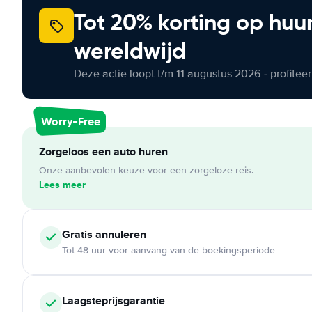
Tot 20% korting op huu
wereldwijd
Deze actie loopt t/m 11 augustus 2026 - profite
Worry-Free
Zorgeloos een auto huren
Onze aanbevolen keuze voor een zorgeloze reis.
Lees meer
Gratis annuleren
Tot 48 uur voor aanvang van de boekingsperiode
Laagsteprijsgarantie