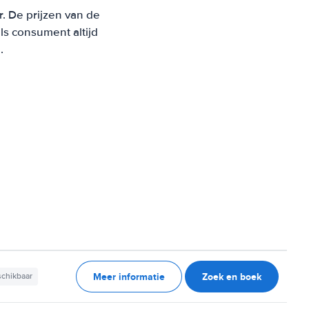
r. De prijzen van de
s consument altijd
.
Meer informatie
Zoek en boek
schikbaar