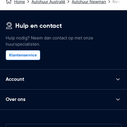
Home
Autohuur Australië
Autohuur Newman
Newman
Hulp en contact
Hulp nodig? Neem dan contact op met onze
huurspecialisten.
Klantenservice
Account
Over ons