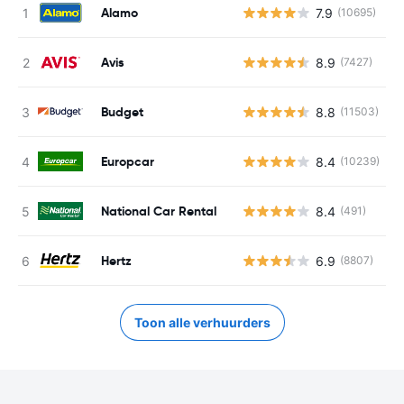
Alamo
7.9
(10695)
G
Avis
8.9
(7427)
G
Budget
8.8
(11503)
G
Europcar
8.4
(10239)
G
National Car Rental
8.4
(491)
G
Hertz
6.9
(8807)
G
Toon alle verhuurders