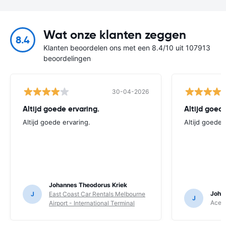
Wat onze klanten zeggen
8.4
Klanten beoordelen ons met een 8.4/10 uit 107913
beoordelingen
30-04-2026
Altijd goede ervaring.
Altijd goede
Altijd goede ervaring.
Altijd goede 
Johannes Theodorus Kriek
Joha
J
East Coast Car Rentals Melbourne
J
Ace R
Airport - International Terminal