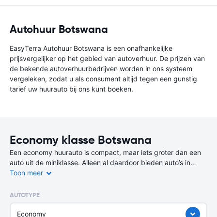
Autohuur Botswana
EasyTerra Autohuur Botswana is een onafhankelijke
prijsvergelijker op het gebied van autoverhuur. De prijzen van
de bekende autoverhuurbedrijven worden in ons systeem
vergeleken, zodat u als consument altijd tegen een gunstig
tarief uw huurauto bij ons kunt boeken.
Economy klasse Botswana
Een economy huurauto is compact, maar iets groter dan een
auto uit de miniklasse. Alleen al daardoor bieden auto’s in
deze klasse meer comfort.
Toon meer
Ze zijn vooral geschikt voor twee personen en kleine
AUTOTYPE
gezinnen. Kiezen voor een huurauto uit de economy-klasse is,
zoals de naam al aangeeft, een economische keuze, oftewel
Economy