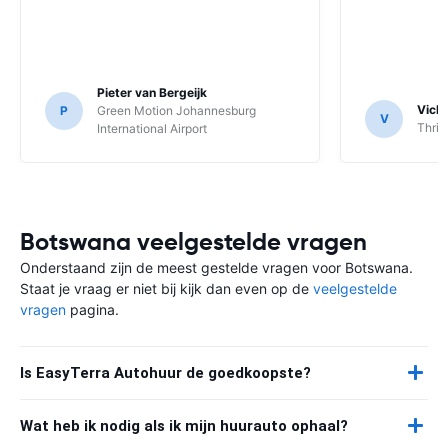
Pieter van Bergeijk
Vick
P
Green Motion Johannesburg
V
Thrif
International Airport
Botswana veelgestelde vragen
Onderstaand zijn de meest gestelde vragen voor Botswana.
Staat je vraag er niet bij kijk dan even op de
veelgestelde
vragen
pagina.
Is EasyTerra Autohuur de goedkoopste?
Wat heb ik nodig als ik mijn huurauto ophaal?