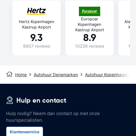
Europcar
Hertz Kopenhagen
Alamo
Kopenhagen
Kastrup Airport
Kast
Kastrup Airport
9.3
8.9
8807 reviews
10239 reviews
106
Home
Autohuur Denemarken
Autohuur Kopenhagen
Hulp en contact
Hulp nodig? Neem dan contact op met onze
huurspecialisten.
Klantenservice