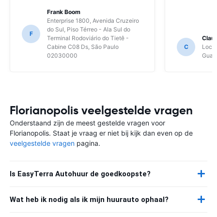
Frank Boom
Enterprise 1800, Avenida Cruzeiro
do Sul, Piso Térreo - Ala Sul do
F
Terminal Rodoviário do Tietê -
Clau
Cabine C08 Ds, São Paulo
C
Local
02030000
Guaru
Florianopolis veelgestelde vragen
Onderstaand zijn de meest gestelde vragen voor
Florianopolis. Staat je vraag er niet bij kijk dan even op de
veelgestelde vragen
pagina.
Is EasyTerra Autohuur de goedkoopste?
Wat heb ik nodig als ik mijn huurauto ophaal?