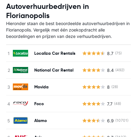
Autoverhuurbedrijven in
Florianopolis
Hieronder staan de best beoordeelde autoverhuurbedrijven in
Florianopolis. Vergelijk met één zoekopdracht alle
beoordelingen en prijzen van deze verhuurbedrijven.
Localiza Car Rentals
8.7
(75)
G
National Car Rental
8.4
(492)
G
Movida
8
(28)
G
Foco
7.7
(48)
G
Alamo
6.9
(10701)
G