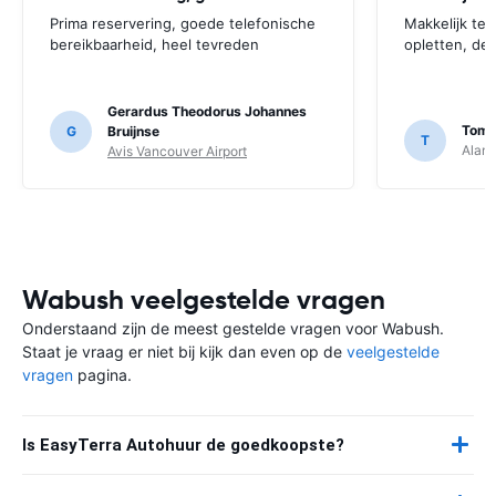
Prima reservering, goede telefonische
Makkelijk te
bereikbaarheid, heel tevreden
opletten, de 
Gerardus Theodorus Johannes
Tom 
G
Bruijnse
T
Alamo
Avis Vancouver Airport
Wabush veelgestelde vragen
Onderstaand zijn de meest gestelde vragen voor Wabush.
Staat je vraag er niet bij kijk dan even op de
veelgestelde
vragen
pagina.
Is EasyTerra Autohuur de goedkoopste?