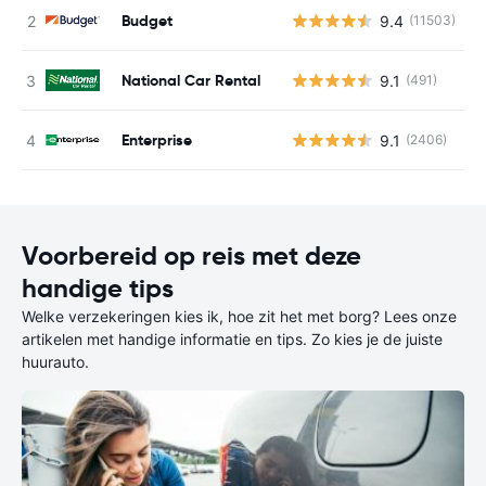
Budget
9.4
(11503)
G
National Car Rental
9.1
(491)
G
Enterprise
9.1
(2406)
G
Voorbereid op reis met deze
handige tips
Welke verzekeringen kies ik, hoe zit het met borg? Lees onze
artikelen met handige informatie en tips. Zo kies je de juiste
huurauto.