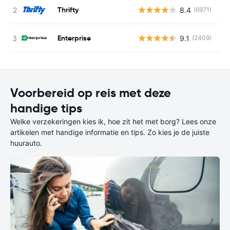
Thrifty
8.4
(6971)
G
Enterprise
9.1
(2409)
G
Voorbereid op reis met deze
handige tips
Welke verzekeringen kies ik, hoe zit het met borg? Lees onze
artikelen met handige informatie en tips. Zo kies je de juiste
huurauto.