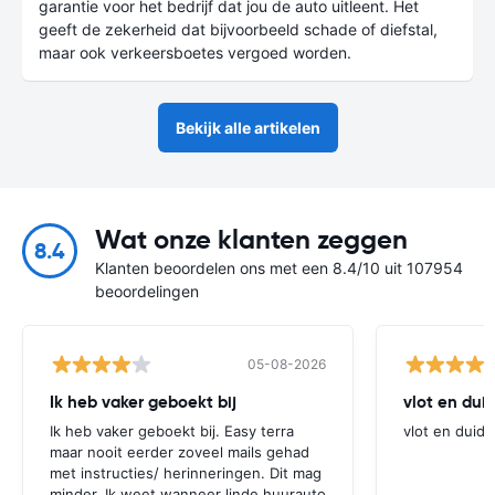
garantie voor het bedrijf dat jou de auto uitleent. Het
geeft de zekerheid dat bijvoorbeeld schade of diefstal,
maar ook verkeersboetes vergoed worden.
Bekijk alle artikelen
Wat onze klanten zeggen
8.4
Klanten beoordelen ons met een 8.4/10 uit 107954
beoordelingen
05-08-2026
Ik heb vaker geboekt bij
vlot en duid
Ik heb vaker geboekt bij. Easy terra
vlot en duide
maar nooit eerder zoveel mails gehad
met instructies/ herinneringen. Dit mag
minder. Ik weet wanneer linde huurauto