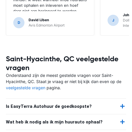
moet ophalen en inleveren en hoef
daar niet aan herinnerd te worden.
Joha
Gewoon de mail met de voucher is
David IJben
J
Dolla
voldoende.
D
Avis Edmonton Airport
Inter
Saint-Hyacinthe, QC veelgestelde
vragen
Onderstaand zijn de meest gestelde vragen voor Saint-
Hyacinthe, QC. Staat je vraag er niet bij kijk dan even op de
veelgestelde vragen
pagina.
Is EasyTerra Autohuur de goedkoopste?
Wat heb ik nodig als ik mijn huurauto ophaal?