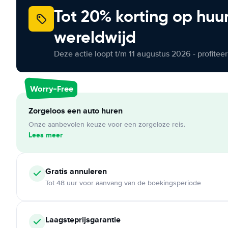
Tot 20% korting op huu
wereldwijd
Deze actie loopt t/m 11 augustus 2026 - profite
Worry-Free
Zorgeloos een auto huren
Onze aanbevolen keuze voor een zorgeloze reis.
Lees meer
Gratis annuleren
Tot 48 uur voor aanvang van de boekingsperiode
Laagsteprijsgarantie