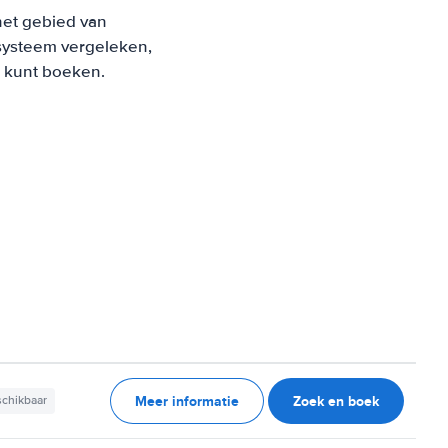
het gebied van
systeem vergeleken,
s kunt boeken.
Meer informatie
Zoek en boek
schikbaar