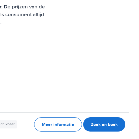
r. De prijzen van de
s consument altijd
.
Meer informatie
Zoek en boek
schikbaar