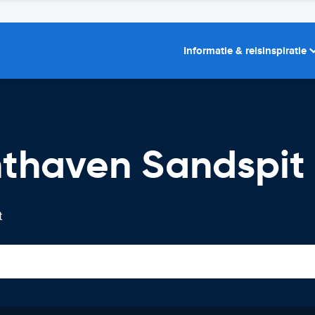
Informatie & reisinspiratie
hthaven Sandspit
t