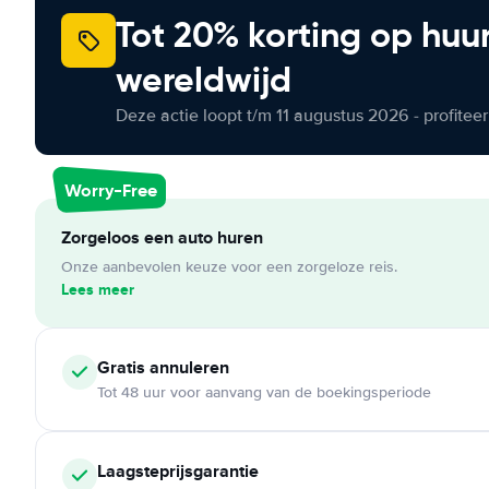
Tot 20% korting op huu
wereldwijd
Deze actie loopt t/m 11 augustus 2026 - profite
Worry-Free
Zorgeloos een auto huren
Onze aanbevolen keuze voor een zorgeloze reis.
Lees meer
Gratis annuleren
Tot 48 uur voor aanvang van de boekingsperiode
Laagsteprijsgarantie