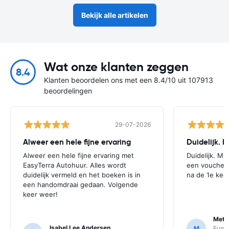
Bekijk alle artikelen
Wat onze klanten zeggen
8.4
Klanten beoordelen ons met een 8.4/10 uit 107913
beoordelingen
29-07-2026
Alweer een hele fijne ervaring
Duidelijk. 
Alweer een hele fijne ervaring met
Duidelijk. Mi
EasyTerra Autohuur. Alles wordt
een voucher t
duidelijk vermeld en het boeken is in
na de 1e keer
een handomdraai gedaan. Volgende
keer weer!
Mett
Isabel Lee Andersen
M
Euro