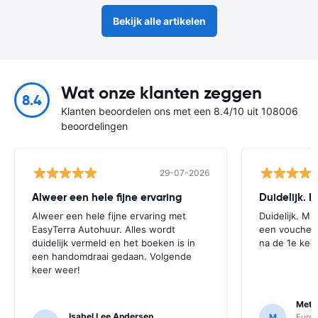
Bekijk alle artikelen
Wat onze klanten zeggen
8.4
Klanten beoordelen ons met een 8.4/10 uit 108006
beoordelingen
29-07-2026
Alweer een hele fijne ervaring
Duidelijk. 
Alweer een hele fijne ervaring met
Duidelijk. Mi
EasyTerra Autohuur. Alles wordt
een voucher t
duidelijk vermeld en het boeken is in
na de 1e keer
een handomdraai gedaan. Volgende
keer weer!
Mett
Isabel Lee Andersen
M
Euro