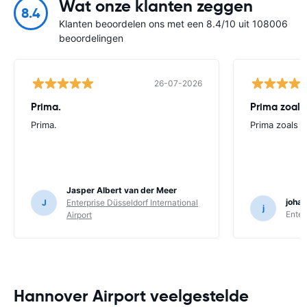
Wat onze klanten zeggen
8.4
Klanten beoordelen ons met een 8.4/10 uit 108006
beoordelingen
26-07-2026
Prima.
Prima zoals 
Prima.
Prima zoals al
Jasper Albert van der Meer
joha
J
Enterprise Düsseldorf International
j
Enter
Airport
Hannover Airport veelgestelde