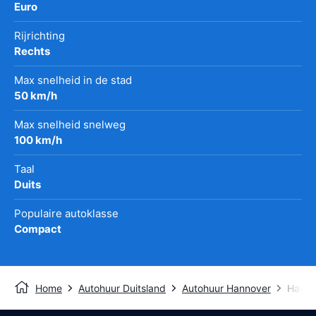
Euro
Rijrichting
Rechts
Max snelheid in de stad
50 km/h
Max snelheid snelweg
100 km/h
Taal
Duits
Populaire autoklasse
Compact
Home
Autohuur Duitsland
Autohuur Hannover
Hanno