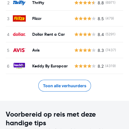
Thrifty
8.8
(6971)
Flizzr
8.5
(479)
Dollar Rent a Car
8.4
(5291)
Avis
8.3
(7437)
Keddy By Europcar
8.2
(4319)
Toon alle verhuurders
Voorbereid op reis met deze
handige tips