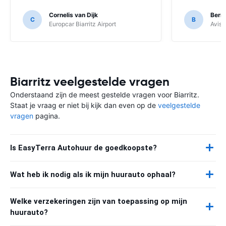
ophalen was echter geen probleem.
Cornelis van Dijk
Bern
C
B
Europcar Biarritz Airport
Avis B
Biarritz veelgestelde vragen
Onderstaand zijn de meest gestelde vragen voor Biarritz.
Staat je vraag er niet bij kijk dan even op de
veelgestelde
vragen
pagina.
Is EasyTerra Autohuur de goedkoopste?
Wat heb ik nodig als ik mijn huurauto ophaal?
Welke verzekeringen zijn van toepassing op mijn
huurauto?