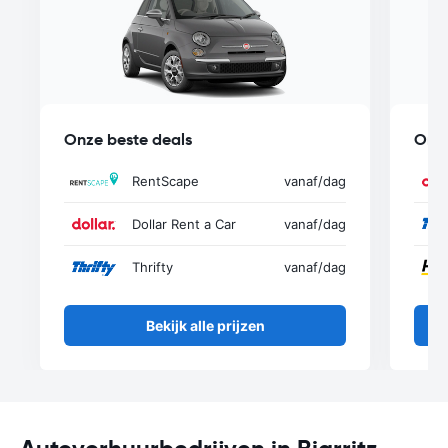
Onze beste deals
Onze
RentScape
vanaf
/dag
Dollar Rent a Car
vanaf
/dag
Thrifty
vanaf
/dag
Bekijk alle prijzen