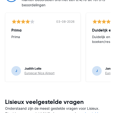
beoordelingen
03-08-2026
Prima
Duidelijk en
Prima
Duidelijk en 
boeken/rese
Judith Lelie
Jan N
J
J
Europcar Nice Airport
Europ
Lisieux veelgestelde vragen
Onderstaand zijn de meest gestelde vragen voor Lisieux.