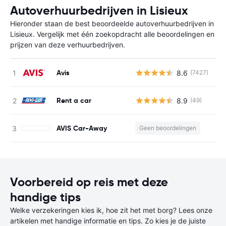
Autoverhuurbedrijven in Lisieux
Hieronder staan de best beoordeelde autoverhuurbedrijven in
Lisieux. Vergelijk met één zoekopdracht alle beoordelingen en
prijzen van deze verhuurbedrijven.
Avis
8.6
(7427)
G
Rent a car
8.9
(49)
G
AVIS Car-Away
Geen beoordelingen
G
Voorbereid op reis met deze
handige tips
Welke verzekeringen kies ik, hoe zit het met borg? Lees onze
artikelen met handige informatie en tips. Zo kies je de juiste