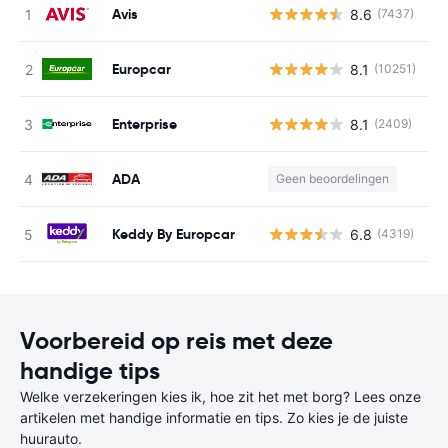
Avis
8.6
(7437)
G
Europcar
8.1
(10251)
G
Enterprise
8.1
(2409)
G
ADA
Geen beoordelingen
G
Keddy By Europcar
6.8
(4319)
G
Voorbereid op reis met deze
handige tips
Welke verzekeringen kies ik, hoe zit het met borg? Lees onze
artikelen met handige informatie en tips. Zo kies je de juiste
huurauto.