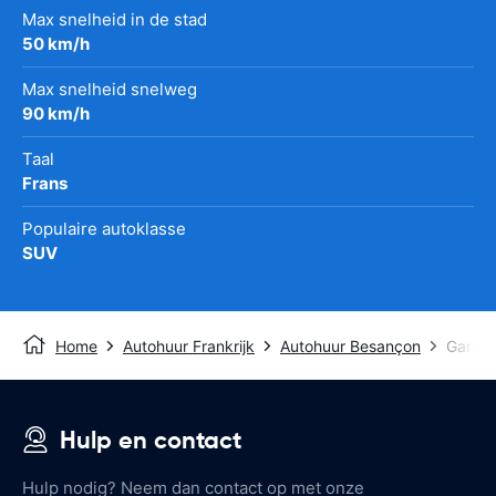
Max snelheid in de stad
50 km/h
Max snelheid snelweg
90 km/h
Taal
Frans
Populaire autoklasse
SUV
Home
Autohuur Frankrijk
Autohuur Besançon
Gare B
Hulp en contact
Hulp nodig? Neem dan contact op met onze