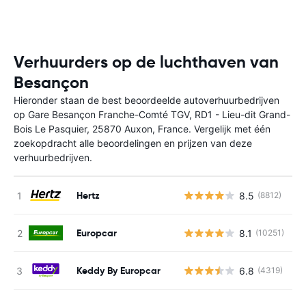
Verhuurders op de luchthaven van
Besançon
Hieronder staan de best beoordeelde autoverhuurbedrijven
op Gare Besançon Franche-Comté TGV, RD1 - Lieu-dit Grand-
Bois Le Pasquier, 25870 Auxon, France. Vergelijk met één
zoekopdracht alle beoordelingen en prijzen van deze
verhuurbedrijven.
Hertz
8.5
(8812)
G
Europcar
8.1
(10251)
G
Keddy By Europcar
6.8
(4319)
G