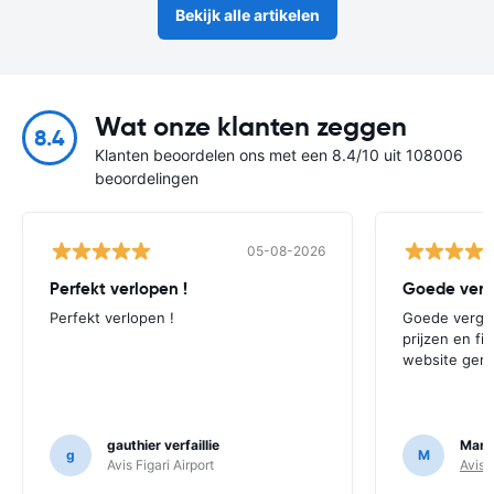
Bekijk alle artikelen
Wat onze klanten zeggen
8.4
Klanten beoordelen ons met een 8.4/10 uit 108006
beoordelingen
05-08-2026
Perfekt verlopen !
Perfekt verlopen !
Goede vergeli
prijzen en fi
website gere
gauthier verfaillie
Mart
g
M
Avis Figari Airport
Avis 