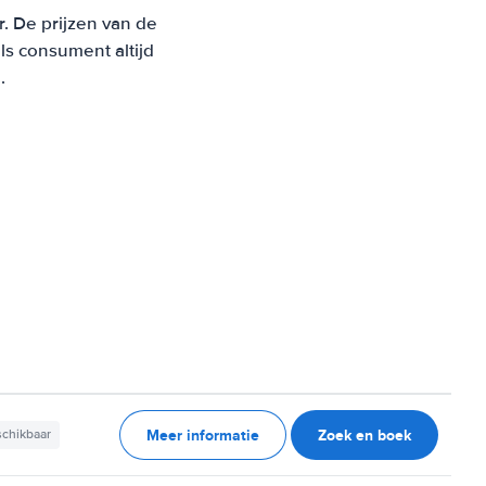
r. De prijzen van de
s consument altijd
.
Meer informatie
Zoek en boek
schikbaar