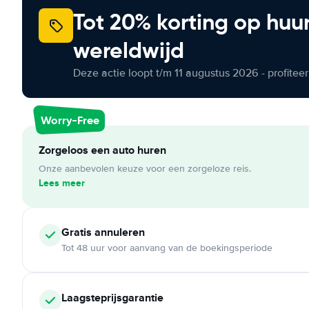
Tot 20% korting op huu
wereldwijd
Deze actie loopt t/m 11 augustus 2026 - profite
Worry-Free
Zorgeloos een auto huren
Onze aanbevolen keuze voor een zorgeloze reis.
Lees meer
Gratis annuleren
Tot 48 uur voor aanvang van de boekingsperiode
Laagsteprijsgarantie