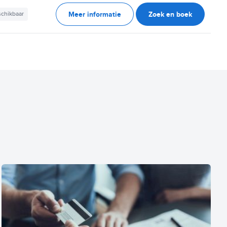
Meer informatie
Zoek en boek
schikbaar