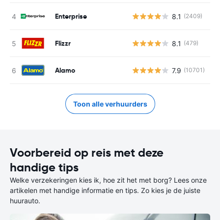
Enterprise
8.1
(2409)
G
Flizzr
8.1
(479)
G
Alamo
7.9
(10701)
G
Toon alle verhuurders
Voorbereid op reis met deze
handige tips
Welke verzekeringen kies ik, hoe zit het met borg? Lees onze
artikelen met handige informatie en tips. Zo kies je de juiste
huurauto.