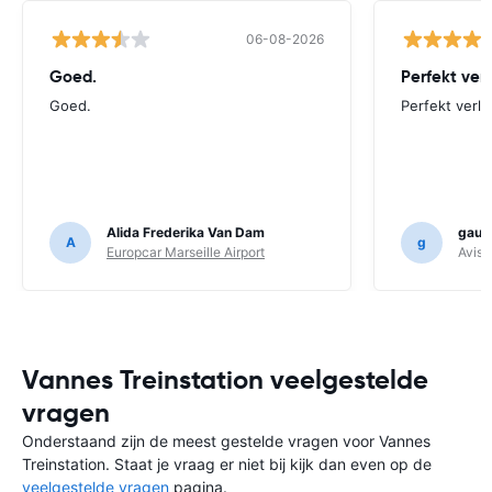
06-08-2026
Goed.
Perfekt ver
Goed.
Perfekt verlo
Alida Frederika Van Dam
gauth
A
g
Europcar Marseille Airport
Avis F
Vannes Treinstation veelgestelde
vragen
Onderstaand zijn de meest gestelde vragen voor Vannes
Treinstation. Staat je vraag er niet bij kijk dan even op de
veelgestelde vragen
pagina.