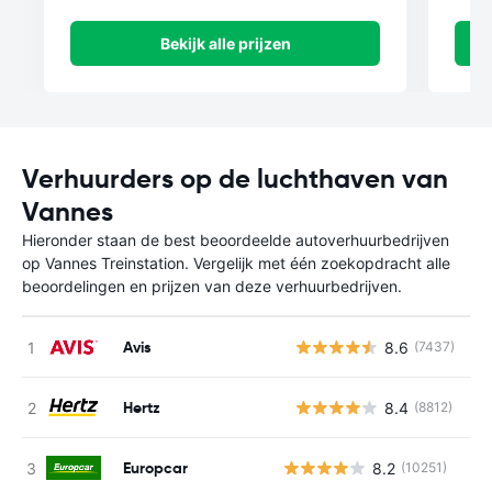
Bekijk alle prijzen
Verhuurders op de luchthaven van
Vannes
Hieronder staan de best beoordeelde autoverhuurbedrijven
op Vannes Treinstation. Vergelijk met één zoekopdracht alle
beoordelingen en prijzen van deze verhuurbedrijven.
Avis
8.6
(7437)
G
Hertz
8.4
(8812)
G
Europcar
8.2
(10251)