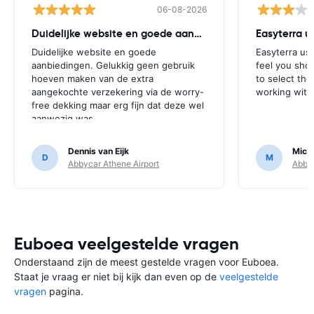
06-08-2026
Duidelijke website en goede aanbiedingen
Easyterra u
Duidelijke website en goede
Easyterra use
aanbiedingen. Gelukkig geen gebruik
feel you shou
hoeven maken van de extra
to select th
aangekochte verzekering via de worry-
working with
free dekking maar erg fijn dat deze wel
aanwezig was.
Dennis van Eijk
Michi
D
M
Abbycar Athene Airport
Abbyc
Euboea veelgestelde vragen
Onderstaand zijn de meest gestelde vragen voor Euboea.
Staat je vraag er niet bij kijk dan even op de
veelgestelde
vragen
pagina.