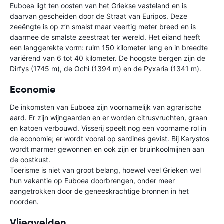
Euboea ligt ten oosten van het Griekse vasteland en is
daarvan gescheiden door de Straat van Euripos. Deze
zeeëngte is op z’n smalst maar veertig meter breed en is
daarmee de smalste zeestraat ter wereld. Het eiland heeft
een langgerekte vorm: ruim 150 kilometer lang en in breedte
variërend van 6 tot 40 kilometer. De hoogste bergen zijn de
Dirfys (1745 m), de Ochi (1394 m) en de Pyxaria (1341 m).
Economie
De inkomsten van Euboea zijn voornamelijk van agrarische
aard. Er zijn wijngaarden en er worden citrusvruchten, graan
en katoen verbouwd. Visserij speelt nog een voorname rol in
de economie; er wordt vooral op sardines gevist. Bij Karystos
wordt marmer gewonnen en ook zijn er bruinkoolmijnen aan
de oostkust.
Toerisme is niet van groot belang, hoewel veel Grieken wel
hun vakantie op Euboea doorbrengen, onder meer
aangetrokken door de geneeskrachtige bronnen in het
noorden.
Vliegvelden