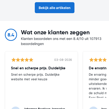
Bekijk alle artikelen
Wat onze klanten zeggen
8.4
Klanten beoordelen ons met een 8.4/10 uit 107913
beoordelingen
03-08-2026
Snel en scherpe prijs. Duidelijke
De ervaring
Snel en scherpe prijs. Duidelijke
De ervaring 
website met veel keuze
minder goed, 
uitstekende 
ervaren. Ik w
de schuld mo
Exer Rent a 
geïnformeerd
de luchthaven
Johannes Bastiaan Jongerius
Ioann