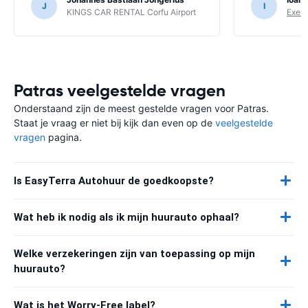
J
I
auto via Eas
KINGS CAR RENTAL Corfu Airport
Exer 
de verwachti
luchthaven b
een dergelijk
tenslotte ook
aankomst ble
vervoer naar
Patras veelgestelde vragen
had. Dit zor
Onderstaand zijn de meest gestelde vragen voor Patras.
verwarring e
Staat je vraag er niet bij kijk dan even op de
veelgestelde
jammer dat h
vragen
pagina.
duidelijke inf
Is EasyTerra Autohuur de goedkoopste?
Wat heb ik nodig als ik mijn huurauto ophaal?
Welke verzekeringen zijn van toepassing op mijn
huurauto?
Wat is het Worry-Free label?