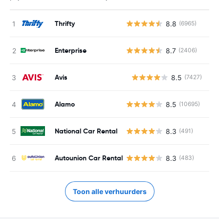
Thrifty
8.8
(6965)
Enterprise
8.7
(2406)
Avis
8.5
(7427)
G
Alamo
8.5
(10695)
National Car Rental
8.3
(491)
Autounion Car Rental
8.3
(483)
Toon alle verhuurders