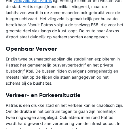
Het
vliegveld van Patras
ligt veertig kilometer ten westen van
de stad. Het is eigenlijk een militair vliegveld, maar de
luchthaven wordt in de zomermaanden ook gebruikt voor de
burgerluchtvaart. Het vliegveld is gemakkelijk per huurauto
bereikbaar. Vanuit Patras volgt u de snelweg E55, die voor het
grootste deel vlak langs de kust loopt. De route naar Araxos
Airport staat duidelijk op verkeersborden aangegeven.
Openbaar Vervoer
Er zijn twee busmaatschappijen die stadslijnen exploiteren in
Patras: het gemeentelijk busvervoerbedrijf en het private
busbedrijf Ktel. De bussen rijden overigens onregelmatig en
meestal niet op de tijden die staan aangegeven op het
schema bij de bushaltes.
Verkeer- en Parkeersituatie
Patras is een drukke stad en het verkeer kan er chaotisch zijn.
Om de drukte in het centrum tegen te gaan zijn recentelijk
twee ringwegen aangelegd. Ook elders in en rond Patras
wordt hard gewerkt aan verbetering van de infrastructuur. In