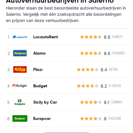
Autoverhuurbedrijven in Salerno
Hieronder staan de best beoordeelde autoverhuurbedrijven in
Salerno. Vergelijk met één zoekopdracht alle beoordelingen
en prijzen van deze verhuurbedrijven.
LocautoRent
8.6
(1867)
G
Alamo
8.6
(10695)
G
Flizzr
8.4
(479)
Budget
8.2
(11503)
Sicily by Car
8.1
(3860)
G
Europcar
8
(10239)
G