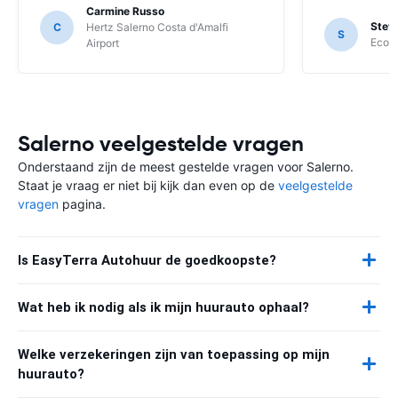
Carmine Russo
Stef
C
Hertz Salerno Costa d'Amalfi
S
Ecovi
Airport
Salerno veelgestelde vragen
Onderstaand zijn de meest gestelde vragen voor Salerno.
Staat je vraag er niet bij kijk dan even op de
veelgestelde
vragen
pagina.
Is EasyTerra Autohuur de goedkoopste?
Wat heb ik nodig als ik mijn huurauto ophaal?
Welke verzekeringen zijn van toepassing op mijn
huurauto?