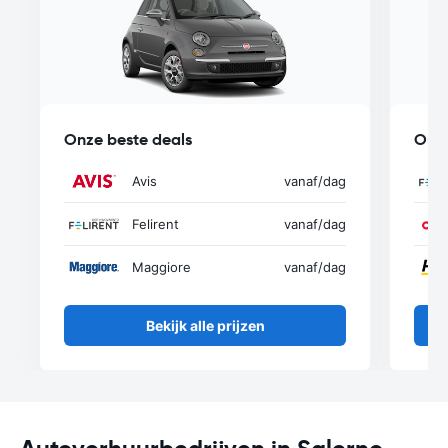
Onze beste deals
Onze
Avis
vanaf
/dag
Felirent
vanaf
/dag
Maggiore
vanaf
/dag
Bekijk alle prijzen