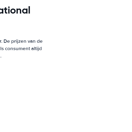
ational
r. De prijzen van de
s consument altijd
.