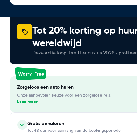
Tot 20% korting op huu
wereldwijd
Deze actie loopt t/m 11 augustus 2026 - profite
Worry-Free
Zorgeloos een auto huren
Onze aanbevolen keuze voor een zorgeloze reis.
Lees meer
Gratis annuleren
Tot 48 uur voor aanvang van de boekingsperiode