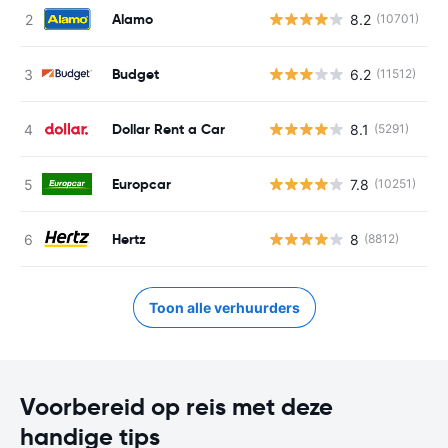
Alamo
8.2
(10701)
G
Budget
6.2
(11512)
G
Dollar Rent a Car
8.1
(5291)
G
Europcar
7.8
(10251)
G
Hertz
8
(8812)
G
Toon alle verhuurders
Voorbereid op reis met deze
handige tips