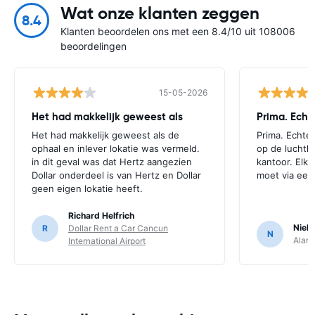
Wat onze klanten zeggen
8.4
Klanten beoordelen ons met een 8.4/10 uit 108006
beoordelingen
15-05-2026
Het had makkelijk geweest als
Prima. Echt
Het had makkelijk geweest als de
Prima. Echte
ophaal en inlever lokatie was vermeld.
op de luchth
in dit geval was dat Hertz aangezien
kantoor. Elk
Dollar onderdeel is van Hertz en Dollar
moet via een
geen eigen lokatie heeft.
Richard Helfrich
Niels
R
Dollar Rent a Car Cancun
N
Alamo
International Airport