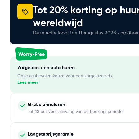
Tot 20% korting op huu
wereldwijd
Deze actie loopt t/m 11 augustus 2026 - profite
Worry-Free
Zorgeloos een auto huren
Onze aanbevolen keuze voor een zorgeloze reis.
Lees meer
Gratis annuleren
Tot 48 uur voor aanvang van de boekingsperiode
Laagsteprijsgarantie