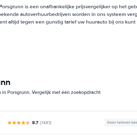
orsgrunn is een onafhankelijke prijsvergelijker op het ge
bekende autoverhuurbedrijven worden in ons systeem verge
t altijd tegen een gunstig tarief uw huurauto bij ons kun
unn
 in Porsgrunn. Vergelijk met één zoekopdracht
8.7
(7437)
Geen tarieven be