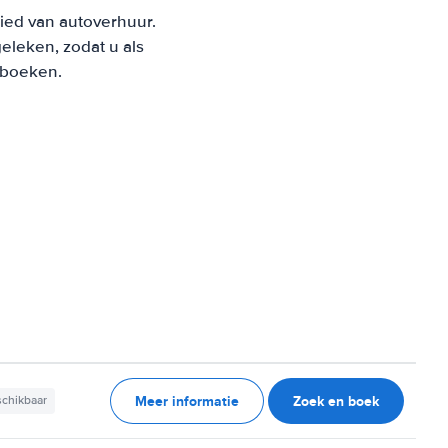
bied van autoverhuur.
leken, zodat u als
t boeken.
Meer informatie
Zoek en boek
schikbaar