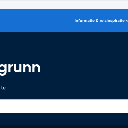
Informatie & reisinspiratie
sgrunn
 te