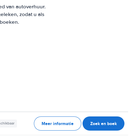
ied van autoverhuur.
leken, zodat u als
t boeken.
Meer informatie
Zoek en boek
schikbaar