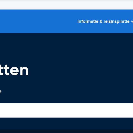
Informatie & reisinspiratie
tten
e