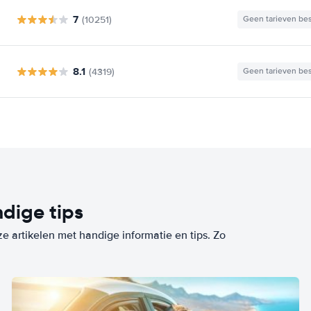
7
(10251)
Geen tarieven be
8.1
(4319)
Geen tarieven be
dige tips
ze artikelen met handige informatie en tips. Zo