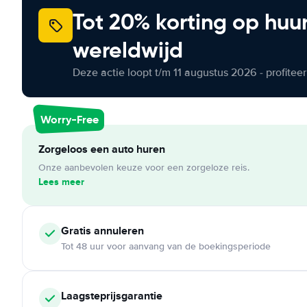
Tot 20% korting op huu
wereldwijd
Deze actie loopt t/m 11 augustus 2026 - profite
Worry-Free
Zorgeloos een auto huren
Onze aanbevolen keuze voor een zorgeloze reis.
Lees meer
Gratis annuleren
Tot 48 uur voor aanvang van de boekingsperiode
Laagsteprijsgarantie