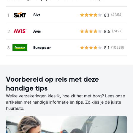
Sixt
8.1
(4354)
G
Avis
8.5
(7427)
G
Europcar
8.1
(10239)
G
Voorbereid op reis met deze
handige tips
Welke verzekeringen kies ik, hoe zit het met borg? Lees onze
artikelen met handige informatie en tips. Zo kies je de juiste
huurauto.