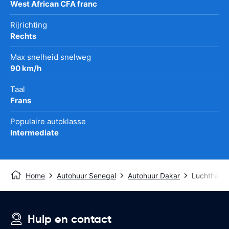
West African CFA franc
Rijrichting
Rechts
Max snelheid snelweg
90 km/h
Taal
Frans
Populaire autoklasse
Intermediate
Home
Autohuur Senegal
Autohuur Dakar
Luchthave
Hulp en contact